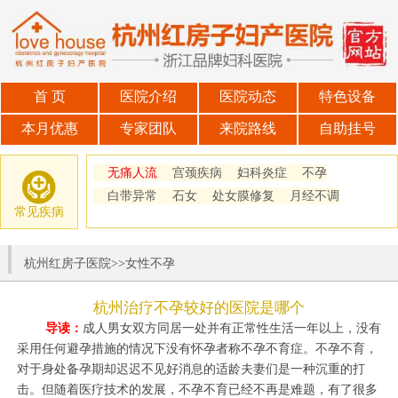
首 页
医院介绍
医院动态
特色设备
本月优惠
专家团队
来院路线
自助挂号
无痛人流
宫颈疾病
妇科炎症
不孕
白带异常
石女
处女膜修复
月经不调
常见疾病
杭州红房子医院
>>
女性不孕
杭州治疗不孕较好的医院是哪个
导读：
成人男女双方同居一处并有正常性生活一年以上，没有
采用任何避孕措施的情况下没有怀孕者称不孕不育症。不孕不育，
对于身处备孕期却迟迟不见好消息的适龄夫妻们是一种沉重的打
击。但随着医疗技术的发展，不孕不育已经不再是难题，有了很多