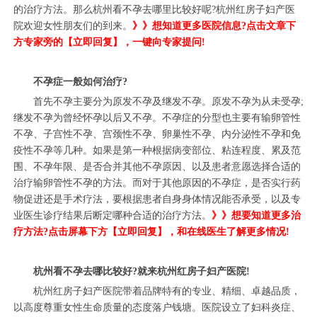
的治疗方法。那么杭州看不孕去哪里比较好呢?杭州红房子妇产医
院欢迎女性朋友们的到来。
》》想知道更多医院信息?点击文章下
方专家旁的【立即回复】，一键向专家提问!
不孕症一般如何治疗?
首先不孕主要分为原发不孕及继发不孕。原发不孕为从未受孕;
继发不孕为曾经怀孕以后又不孕。不孕症的分型也主要有输卵管性
不孕、子宫性不孕、宫颈性不孕、卵巢性不孕、内分泌性不孕和免
疫性不孕等几种。如果是第一种根据病变部位、粘连程度、累及范
围、不孕年限、是否合并其他不孕原因、以及患者意愿选择合适的
治疗输卵管性不孕的方法。而对于其他原因的不孕症，是否实行药
物促进还是手术疗法，要根据患者自身身体情况能否承受，以及专
业医生诊疗结果后断定哪种合适的治疗方法。
》》想要知道更多治
疗方法?点击屏幕下方【立即回复】，和在线医生了解更多情况!
杭州看不孕去哪比较好?就来杭州红房子妇产医院!
杭州红房子妇产医院带着品牌特有的专业、精细、卓越品质，
以高度尊重女性生命质量的态度落户钱塘。医院设立了妇科炎症、