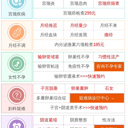
宫颈炎
宫颈息肉
宫颈癌筛查
宫颈癌检查
299元
宫颈疾病
月经推迟
月经量少
月经不来
月经血块
月经发黑
痛经
内分泌激素六项检查
185元
月经不调
输卵管堵塞
卵巢性不孕
习惯性流产
输卵管粘连
免疫性不孕
咨询不孕专家
输卵管通液术
>>>快速预约
女性不孕
子宫脱垂
卵巢囊肿
石女
多囊卵巢综合征
疑难病诊疗中心 →
子宫+阴道类手术
>>>快速预约
妇科疑难
阴道紧缩
阴唇整形
性冷淡