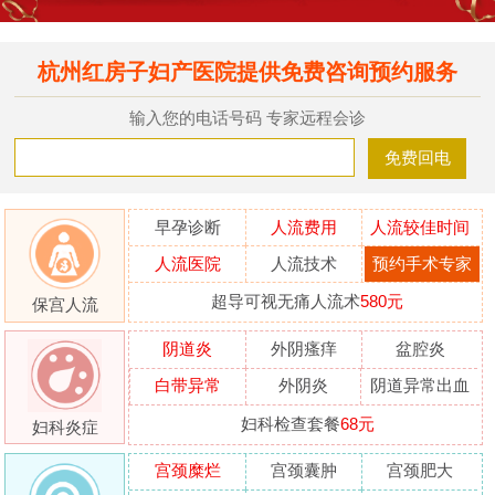
杭州红房子妇产医院提供免费咨询预约服务
输入您的电话号码 专家远程会诊
早孕诊断
人流费用
人流较佳时间
人流医院
人流技术
预约手术专家
超导可视无痛人流术
580元
保宫人流
阴道炎
外阴瘙痒
盆腔炎
白带异常
外阴炎
阴道异常出血
妇科检查套餐
68元
妇科炎症
宫颈糜烂
宫颈囊肿
宫颈肥大