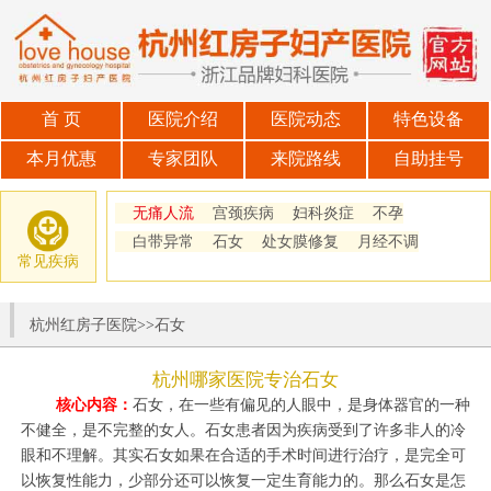
首 页
医院介绍
医院动态
特色设备
本月优惠
专家团队
来院路线
自助挂号
无痛人流
宫颈疾病
妇科炎症
不孕
白带异常
石女
处女膜修复
月经不调
常见疾病
杭州红房子医院
>>
石女
杭州哪家医院专治石女
核心内容：
石女，在一些有偏见的人眼中，是身体器官的一种
不健全，是不完整的女人。石女患者因为疾病受到了许多非人的冷
眼和不理解。其实石女如果在合适的手术时间进行治疗，是完全可
以恢复性能力，少部分还可以恢复一定生育能力的。那么石女是怎