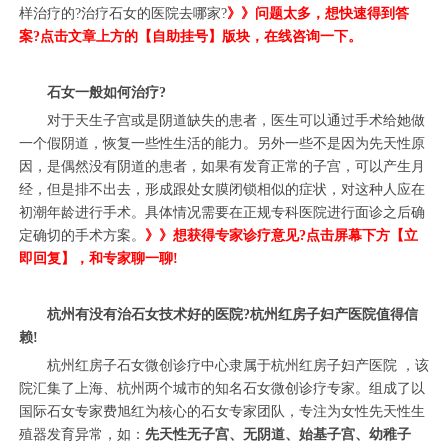
样治疗的?治疗石女的医院去哪家?
》》问题太多，想快速得到答
案?点击文章上方的【自助挂号】版块，在线咨询一下。
石女一般如何治疗?
对于天生子宫或是阴道缺失的患者，医生可以通过手术给她做
一个假阴道，恢复一些性生活的能力。另外一些不是因为先天性原
因，是偶然没有阴道的患者，如果有发育正常的子宫，可以产生月
经，但是排不出去，形成跟处女膜闭锁相似的症状，对这种人应在
初潮年龄进行手术。具体情况需要在正规专科医院进行面诊之后确
定确切的手术方案。
》》想获得专家诊疗意见?点击屏幕下方【立
即回复】，和专家聊一聊!
杭州有没有治石女技术好的医院?杭州红房子妇产医院值得信
赖!
杭州红房子石女微创诊疗中心隶属于杭州红房子妇产医院 ，该
院汇集了上海、杭州两个城市的知名石女微创诊疗专家。组成了以
国际石女专家费旭红为核心的石女专家团队，专注为女性先天性生
殖器发育异常，如：
先天性无子宫、无阴道、始基子宫、幼稚子