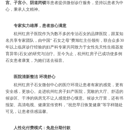
宫、子宫小、阴道闭锁
等患者提供微创诊疗服务，坚持以患者为中
心，秉承人文精神。
专家实力雄厚，患者放心满意
杭州红房子医院作为为数不多的专治石女的品牌医院，跟某知
名共享专家团队，由中国“ 石女之母”费旭红主任领衔，联合众多30
年以上临床诊疗经验的妇产科专家共同致力于女性先天性生殖器发
育异常(石女)的研究与治疗。至今为止，杭州红房子已成功使多例
石女患者康复，为她们送去福音。
医院清新整洁 环境舒心
杭州红房子石女微创中心的医疗环境让患者有家的感觉，更有
安全感，更放心。走进杭州红房子妇产医院，宽敞的大厅、舒适的
候诊区、干净的病房无不让人感觉舒心惬意。候诊大厅里，还有书
报架、高清电视、健康宣传资料，“祝您早日恢复健康”等字样随处
可见，让患者倍感温馨。
人性化付费模式：免息分期付款