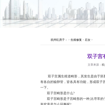
杭州红房子：
>
生殖修复
>
石女
>
双子宫
文章来源：
杭
双子宫属生殖道畸形，其发生是由于胚胎
有各自的输卵管，皆各具有功能，形成双子
一下。
双子宫畸形是什么?
双子宫畸形是子宫畸形的一种,比寻常的子
形究竟是怎么回事呢?