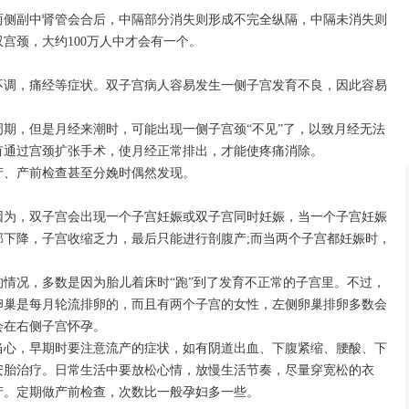
侧副中肾管会合后，中隔部分消失则形成不完全纵隔，中隔未消失则
宫颈，大约100万人中才会有一个。
调，痛经等症状。双子宫病人容易发生一侧子宫发育不良，因此容易
，但是月经来潮时，可能出现一侧子宫颈“不见”了，以致月经无法
有通过宫颈扩张手术，使月经正常排出，才能使疼痛消除。
、产前检查甚至分娩时偶然发现。
为，双子宫会出现一个子宫妊娠或双子宫同时妊娠，当一个子宫妊娠
部下降，子宫收缩乏力，最后只能进行剖腹产;而当两个子宫都妊娠时，
况，多数是因为胎儿着床时“跑”到了发育不正常的子宫里。不过，
卵巢是每月轮流排卵的，而且有两个子宫的女性，左侧卵巢排卵多数会
会在右侧子宫怀孕。
心，早期时要注意流产的症状，如有阴道出血、下腹紧缩、腰酸、下
安胎治疗。日常生活中要放松心情，放慢生活节奏，尽量穿宽松的衣
产。定期做产前检查，次数比一般孕妇多一些。