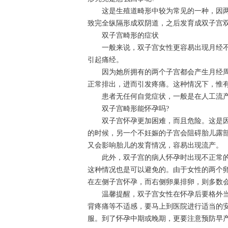
这是生殖道畸形中较为常见的一种，因两
致完全纵隔形成双阴道，之后发育成双子宫双
双子宫畸形的症状
一般来说，双子宫女性更容易出现月经不
引起痛经。
因为她所拥有的两个子宫都会产生月经周期
正常排出，进而引发疼痛。这种情况下，惟
患者无任何自觉症状，一般是在人工流产
双子宫畸形能怀孕吗?
双子宫怀孕更加困难，而且危险。这是因
的时候，另一个不妊娠的子宫会阻碍胎儿露
又会影响胎儿的发育情况，容易出现流产。
此外，双子宫的病人怀孕时出现不正常的情
这种情况也是可以避免的。由于女性的两个
在左侧子宫怀孕，而右侧卵巢排卵，则多数
温馨提醒，双子宫女性在怀孕后要格外当
背疼痛等不适感，要马上到医院进行适当的
服。到了怀孕中期或晚期，更要注意预防早