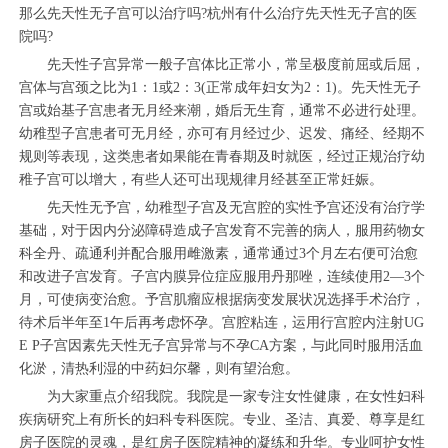
那么先天性无子宫可以治疗吗?杭州有什么治疗先天性无子宫的医
院吗?
先天性子宫异常一般子宫体比正常小，常呈极度前屈或后屈，
宫体与宫颈之比为1：1或2：3(正常成年妇女为2：1)。先天性无子
宫或始基子宫患者无月经来潮，婚后无生育，通常不必进行处理。
幼稚型子宫患者可无月经，亦可有月经过少、迟发、痛经、经期不
规则等表现，这类患者如果能在青春期及时就医，经过正规治疗幼
稚子宫可以增大，有些人还可出现规律月经甚至正常妊娠。
先天性无予宫，幼稚型子宫及无宫腔的实性予宫还没有治疗学
基础，对于因内分泌障碍造成子宫发育不完善的病人，服用药物女
科全丹、疏通利并配合服用雌激素，通常通过3个月左右便可治愈
和改进子宫发育。子宫内膜异位症应服用丹那唑，连续使用2—3个
月，可使病变治愈。予宫肌瘤应根据病变发展状况选择手术治疗，
待术后半年至1午后再考虑怀孕。宫腔粘连，运用行宫腔内注射UG
E P子宫因素先天性无子宫异常与不孕CA方案，与此同时服用活血
化淤，清热利湿的中药妇尔馨，则有望治愈。
为大家重点介绍我院。我院是一家专注女性健康，在女性妇科
疾病研究上有所长的妇科专科医院。专业、圣洁、真爱、尊享是红
房子医院的灵魂，是红房子医院精神的凝练和升华。专业呵护女性