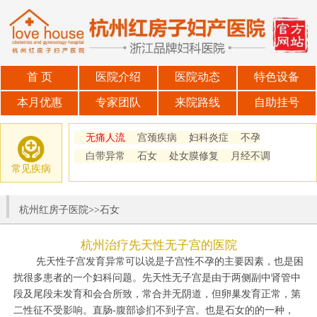
首 页
医院介绍
医院动态
特色设备
本月优惠
专家团队
来院路线
自助挂号
无痛人流
宫颈疾病
妇科炎症
不孕
白带异常
石女
处女膜修复
月经不调
常见疾病
杭州红房子医院
>>
石女
杭州治疗先天性无子宫的医院
先天性子宫发育异常可以说是子宫性不孕的主要因素，也是困
扰很多患者的一个妇科问题。先天性无子宫是由于两侧副中肾管中
段及尾段未发育和会合所致，常合并无阴道，但卵巢发育正常，第
二性征不受影响。直肠-腹部诊扪不到子宫。也是石女的的一种，