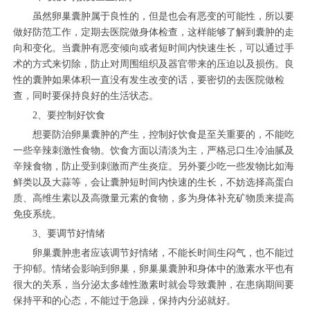
虽然卵巢囊肿属于良性的，但是也会有恶变的可能性，所以要
做好防范工作，定期去医院做身体检查，这样能够了解到囊肿的走
向和变化。当囊肿有恶变倾向或者短时间内快速生长，可以通过手
术的方式来切除，防止对周围组织及器官带来的压迫以及损伤。良
性的囊肿如果体积一直没有发生改变的话，要密切的去医院做检
查，同时要保持良好的生活状态。
2、要控制好饮食
想要防治卵巢囊肿的产生，控制好饮食是至关重要的，不能吃
一些辛辣刺激性食物。饮食方面以清淡为主，严格忌口生冷油腻及
辛辣食物，防止受到刺激而产生炎症。另外要少吃一些发物比如海
鲜类以及大蒜等，会让囊肿短时间内快速的生长，不妨选择高蛋白
质、高维生素以及高微量元素的食物，多为身体补充矿物质来提高
免疫系统。
3、要调节好情绪
卵巢囊肿患者应该调节好情绪，不能长时间生闷气，也不能过
于抑郁。情绪会影响到卵巢，卵巢巢囊肿和身体中的激素水平也有
很大的关系，当分泌太多雄性激素时就会导致囊肿，在患病期间要
保持平和的心态，不能过于急躁，保持内分泌就好。