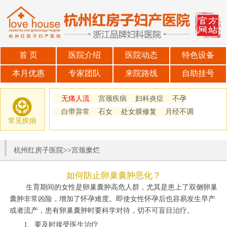
首 页
医院介绍
医院动态
特色设备
本月优惠
专家团队
来院路线
自助挂号
无痛人流
宫颈疾病
妇科炎症
不孕
白带异常
石女
处女膜修复
月经不调
常见疾病
杭州红房子医院
>>
宫颈糜烂
如何防止卵巢囊肿恶化？
生育期间的女性是卵巢囊肿高危人群，尤其是患上了双侧卵巢
囊肿非常凶险，增加了怀孕难度。即使女性怀孕后也容易发生早产
或者流产，患有卵巢囊肿时要科学对待，切不可盲目治疗。
1、要及时接受医生治疗