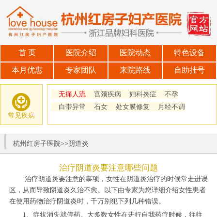
首 页
医院介绍
医院动态
特色设备
本月优惠
专家团队
来院路线
自助挂号
无痛人流
宫颈疾病
妇科炎症
不孕
白带异常
石女
处女膜修复
月经不调
常见疾病
杭州红房子医院
>>
阴道炎
治疗阴道炎要注意哪些问题
治疗阴道炎要注意的事项，女性在阴道炎治疗的时候常走进误
区，从而导致阴道炎久治不愈。以下由专家为您详细介绍女性患者
在使用药物治疗阴道炎时，千万别犯下列几种错误。
1、症状消失就停药。大多数女性在进行自我药疗时候，往往