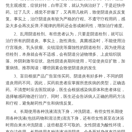
凭主观感觉，症状好转，白带正常，就认为病治好了，于是赶快停
药。过了几天，感觉不舒服了，又再用几枚药，致使阴道炎反反复
复。事实上，治疗阴道炎有较为严格的疗程。不遵守疗程用药，感
染大多会再次反弹;不规律的用药还会形成耐药性，增加治疗难度。
2、乱用阴道栓剂。有些患者认为，只要是阴道栓剂，就可以
治疗所有的阴道炎。事实上，急性滴虫、真菌感染时，不能使用治
疗宫颈炎、乳头状瘤、尖锐湿疣等腐蚀性的阴道栓剂，因为使用这
些栓剂，本身就会有不适感，会有阴道分泌物增多、上皮组织脱
落、外阴刺激等症状。急性阴道炎期间使用，可促使炎症扩散，加
重病情。推荐阅读：哪些因素会致使阴道炎的发生
3、盲目根据产品广告宣传买药。阴道炎有好多种，不同的阴
道炎用药不同。因此，买药前患者应掌握所患疾病的类型，正确选
药。不清楚时应去医院就诊，医生会根据感染病原体和患者体征，
选择敏感药物进行治疗。同时，医生还会告诉病人正确的用药方法
和疗程，避免耐药性产生和病情反复。
4、长期使用各种洗液清洗下身，冲洗阴道。有些女性长期使
用各种洗液(包括药物和清洁类)清洗下身，还有些女性甚至在沐浴
时用自来水冲洗阴道，这些都是不可取的。女性阴道为酸性环境，
有自洁作用。长期使用各种洗液冲洗阴道，会杀死对身体有益的阴