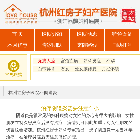
首 页
医院介绍
医院动态
特色设备
本月优惠
专家团队
来院路线
自助挂号
无痛人流
宫颈疾病
妇科炎症
不孕
白带异常
石女
处女膜修复
月经不调
常见疾病
杭州红房子医院
>>
阴道炎
治疗阴道炎需要注意什么
阴道炎是很常见的妇科疾病对女性的身心有很大的影响，女性
朋友在初次患炎症后没有治疗，病情则可因此加重，对女性朋友的
伤害也会增加。杭州红房子妇科专家指出，患了阴道炎一定要科学
治疗，在治疗炎症后需注意做好护理。