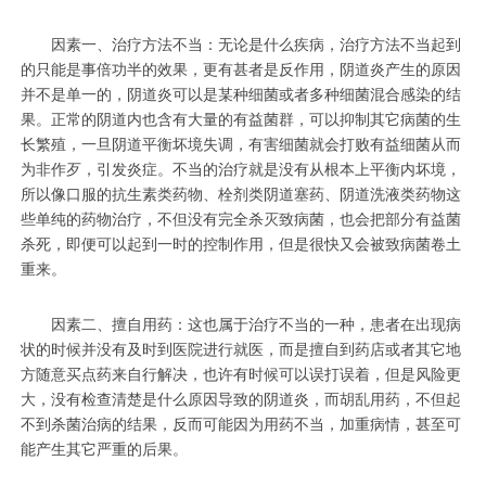
因素一、治疗方法不当：无论是什么疾病，治疗方法不当起到
的只能是事倍功半的效果，更有甚者是反作用，阴道炎产生的原因
并不是单一的，阴道炎可以是某种细菌或者多种细菌混合感染的结
果。正常的阴道内也含有大量的有益菌群，可以抑制其它病菌的生
长繁殖，一旦阴道平衡坏境失调，有害细菌就会打败有益细菌从而
为非作歹，引发炎症。不当的治疗就是没有从根本上平衡内坏境，
所以像口服的抗生素类药物、栓剂类阴道塞药、阴道洗液类药物这
些单纯的药物治疗，不但没有完全杀灭致病菌，也会把部分有益菌
杀死，即便可以起到一时的控制作用，但是很快又会被致病菌卷土
重来。
因素二、擅自用药：这也属于治疗不当的一种，患者在出现病
状的时候并没有及时到医院进行就医，而是擅自到药店或者其它地
方随意买点药来自行解决，也许有时候可以误打误着，但是风险更
大，没有检查清楚是什么原因导致的阴道炎，而胡乱用药，不但起
不到杀菌治病的结果，反而可能因为用药不当，加重病情，甚至可
能产生其它严重的后果。