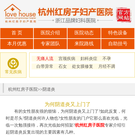
首 页
医院介绍
医院动态
特色设备
本月优惠
专家团队
来院路线
自助挂号
无痛人流
宫颈疾病
妇科炎症
不孕
白带异常
石女
处女膜修复
月经不调
常见疾病
杭州红房子医院
>>
阴道炎
为何阴道炎又上门了
有的女性朋友很的烦恼，为何阴道炎又上门了?如此反复，何
时是尽头?阴道炎何许人物也?女性朋友的门户它那么喜欢光临，光
临一次勉强接待，再次光临如何招架?
杭州红房子医院
专家介绍引
起阴道炎反复出现的主要因素有几种。