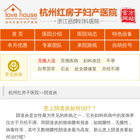
首 页
医院介绍
医院动态
特色设备
本月优惠
专家团队
来院路线
自助挂号
无痛人流
宫颈疾病
妇科炎症
不孕
白带异常
石女
处女膜修复
月经不调
常见疾病
杭州红房子医院
>>
阴道炎
患上阴道炎如何治疗？
阴道炎是女性最为常见的疾病之一，它在妇科疾病中的发病率
仅次于月经不调。而阴道炎的致病菌有很多，如细菌性，无菌性，
病毒性等，其中又数细菌性阴道炎最为高发。那么患上阴道炎要如
何治疗呢?