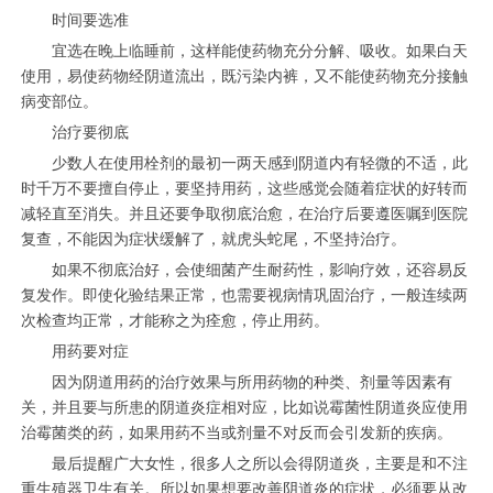
时间要选准
宜选在晚上临睡前，这样能使药物充分分解、吸收。如果白天
使用，易使药物经阴道流出，既污染内裤，又不能使药物充分接触
病变部位。
治疗要彻底
少数人在使用栓剂的最初一两天感到阴道内有轻微的不适，此
时千万不要擅自停止，要坚持用药，这些感觉会随着症状的好转而
减轻直至消失。并且还要争取彻底治愈，在治疗后要遵医嘱到医院
复查，不能因为症状缓解了，就虎头蛇尾，不坚持治疗。
如果不彻底治好，会使细菌产生耐药性，影响疗效，还容易反
复发作。即使化验结果正常，也需要视病情巩固治疗，一般连续两
次检查均正常，才能称之为痊愈，停止用药。
用药要对症
因为阴道用药的治疗效果与所用药物的种类、剂量等因素有
关，并且要与所患的阴道炎症相对应，比如说霉菌性阴道炎应使用
治霉菌类的药，如果用药不当或剂量不对反而会引发新的疾病。
最后提醒广大女性，很多人之所以会得阴道炎，主要是和不注
重生殖器卫生有关。所以如果想要改善阴道炎的症状，必须要从改