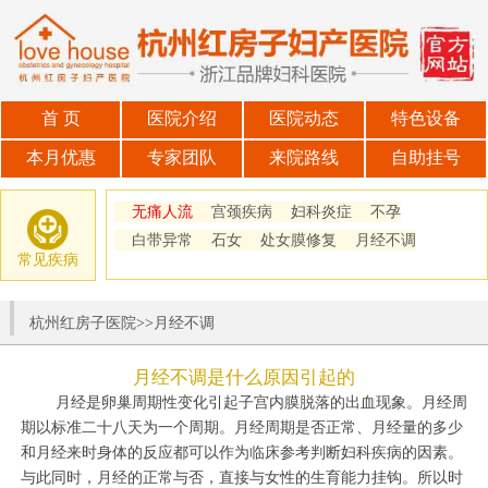
首 页
医院介绍
医院动态
特色设备
本月优惠
专家团队
来院路线
自助挂号
无痛人流
宫颈疾病
妇科炎症
不孕
白带异常
石女
处女膜修复
月经不调
常见疾病
杭州红房子医院
>>
月经不调
月经不调是什么原因引起的
月经是卵巢周期性变化引起子宫内膜脱落的出血现象。月经周
期以标准二十八天为一个周期。月经周期是否正常、月经量的多少
和月经来时身体的反应都可以作为临床参考判断妇科疾病的因素。
与此同时，月经的正常与否，直接与女性的生育能力挂钩。所以时