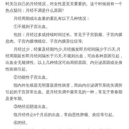
时关注自己的月经情况，对女性是至关重要的。这个时候就有一个
热点疑问：月经不调是什么原因?
月经周期或出血量的紊乱有以下几种情况：
①不规则子宫出血。
包括：月经过多或持续时间过长。常见于子宫肌瘤、子宫内膜
息肉、子宫内膜增殖症、子宫内膜异位症等;
月经过少，经量及经期均少;月经频发即月经间隔少于25天;月
经周期延长即月经间隔长于35天;不规则出血，可由各种原因引起，
出血全无规律性。以上几种情况可由局部原因、内分泌原因或全身
性疾病引起。
②功能性子宫出血。
指内外生殖器无明显器质性病变，而由内分泌调节系统失调所
引起的子宫异常出血。是月经失调中最常见的一种，常见于青春期
及更年期。
③绝经后阴道出血。
指月经停止6个月后的出血，常由恶性肿瘤、炎症等引起。
④闭经。