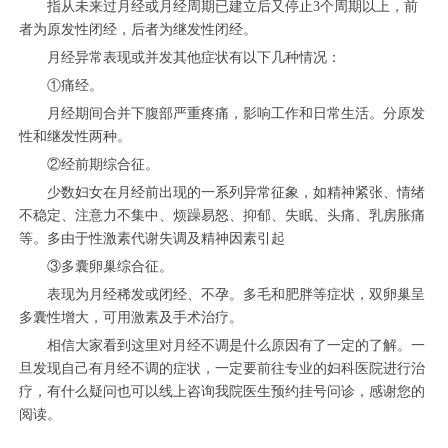
指从未来过月经或月经周期已建立后又停止3个周期以上，前
者为原发性闭经，后者为继发性闭经。
月经异常表现或并发其他症状有以下几种情况：
①痛经。
月经期间合并下腹部严重疼痛，影响工作和日常生活。分原发
性和继发性两种。
②经前期综合征。
少数妇女在月经前出现的一系列异常征象，如精神紧张、情绪
不稳定、注意力不集中、烦躁易怒、抑郁、失眠、头痛、乳房胀痛
等。多由于性激素代谢失调及精神因素引起
③多囊卵巢综合征。
表现为月经稀发或闭经、不孕。多毛和肥胖等症状，双卵巢呈
多囊性增大，可用激素及手术治疗。
相信大家看到这里对月经不调是什么原因有了一定的了解。一
旦发现自己有月经不调的症状，一定要前往专业的妇科医院进行治
疗，有什么疑问也可以线上咨询我院医生预约挂号问诊，感谢您的
阅读。