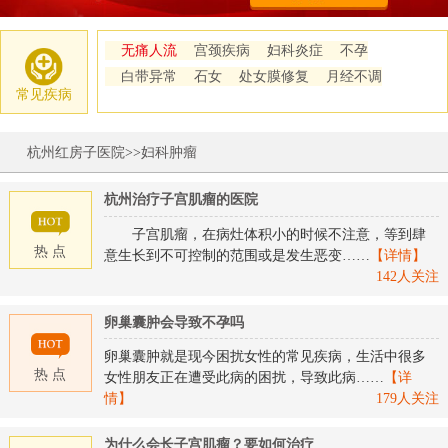
无痛人流
宫颈疾病
妇科炎症
不孕
白带异常
石女
处女膜修复
月经不调
常见疾病
杭州红房子医院
>>
妇科肿瘤
杭州治疗子宫肌瘤的医院
子宫肌瘤，在病灶体积小的时候不注意，等到肆
热 点
意生长到不可控制的范围或是发生恶变……
【详情】
142人关注
卵巢囊肿会导致不孕吗
卵巢囊肿就是现今困扰女性的常见疾病，生活中很多
热 点
女性朋友正在遭受此病的困扰，导致此病……
【详
情】
179人关注
为什么会长子宫肌瘤？要如何治疗