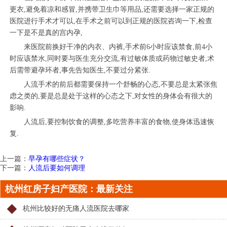
更衣,避免着凉和感冒,并携带卫生巾等用品,还需要选择一家正规的
医院进行手术才可以,在手术之前可以到正规的医院咨询一下,检查
一下是不是真的宫内孕,
来医院前换好干净的内衣、内裤,手术前6小时应该禁食,前4小
时应该禁水,同时要与医生充分交流,有过敏体质或药物过敏史者,术
后需带避孕环者,事先告知医生,不要过分紧张.
人流手术的前后都需要保持一个舒畅的心态,不要总是太紧张焦
虑之类的,要是总是处于这样的心态之下,对女性的身体会有很大的
影响.
人流后,要控制饮食的调整,多吃营养丰富的食物,使身体迅速恢
复.
上一篇：
早孕有哪些症状？
下一篇：
人流后要如何调理
杭州红房子妇产医院：最新关注
杭州比较好的无痛人流医院去哪家