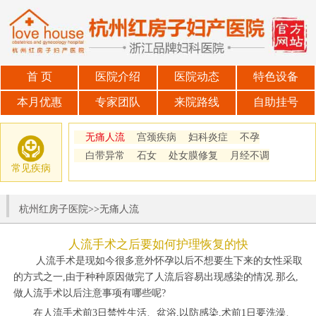
首 页
医院介绍
医院动态
特色设备
本月优惠
专家团队
来院路线
自助挂号
无痛人流
宫颈疾病
妇科炎症
不孕
白带异常
石女
处女膜修复
月经不调
常见疾病
杭州红房子医院
>>
无痛人流
人流手术之后要如何护理恢复的快
人流手术是现如今很多意外怀孕以后不想要生下来的女性采取
的方式之一,由于种种原因做完了人流后容易出现感染的情况.那么,
做人流手术以后注意事项有哪些呢?
在人流手术前3日禁性生活、盆浴,以防感染,术前1日要洗澡、