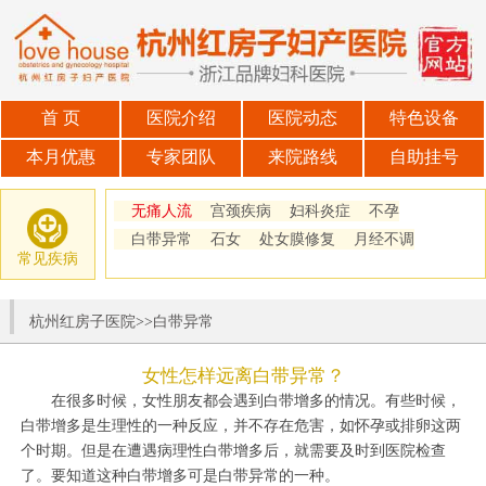
首 页
医院介绍
医院动态
特色设备
本月优惠
专家团队
来院路线
自助挂号
无痛人流
宫颈疾病
妇科炎症
不孕
白带异常
石女
处女膜修复
月经不调
常见疾病
杭州红房子医院
>>
白带异常
女性怎样远离白带异常？
在很多时候，女性朋友都会遇到白带增多的情况。有些时候，
白带增多是生理性的一种反应，并不存在危害，如怀孕或排卵这两
个时期。但是在遭遇病理性白带增多后，就需要及时到医院检查
了。要知道这种白带增多可是白带异常的一种。