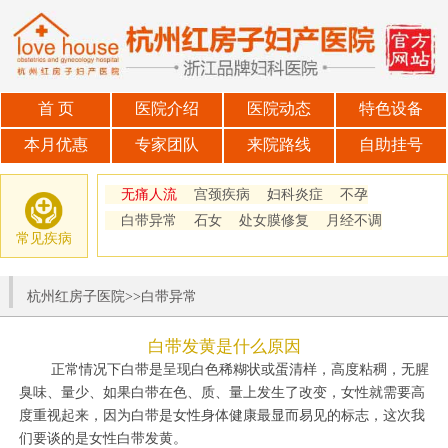
首 页
医院介绍
医院动态
特色设备
本月优惠
专家团队
来院路线
自助挂号
无痛人流
宫颈疾病
妇科炎症
不孕
白带异常
石女
处女膜修复
月经不调
常见疾病
杭州红房子医院
>>
白带异常
白带发黄是什么原因
正常情况下白带是呈现白色稀糊状或蛋清样，高度粘稠，无腥
臭味、量少、如果白带在色、质、量上发生了改变，女性就需要高
度重视起来，因为白带是女性身体健康最显而易见的标志，这次我
们要谈的是女性白带发黄。