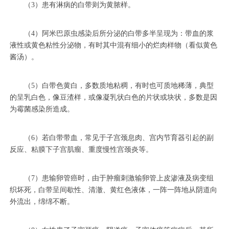
（3）患有淋病的白带则为黄脓样。
（4）阿米巴原虫感染后所分泌的白带多半呈现为：带血的浆
液性或黄色粘性分泌物，有时其中混有细小的烂肉样物（看似黄色
酱汤）。
（5）白带色黄白，多数质地粘稠，有时也可质地稀薄，典型
的呈乳白色，像豆渣样，或像凝乳状白色的片状或块状，多数是因
为霉菌感染所造成。
（6）若白带带血，常见于子宫颈息肉、宫内节育器引起的副
反应、粘膜下子宫肌瘤、重度慢性宫颈炎等。
（7）患输卵管癌时，由于肿瘤刺激输卵管上皮渗液及病变组
织坏死，白带呈间歇性、清澈、黄红色液体，一阵一阵地从阴道向
外流出，绵绵不断。