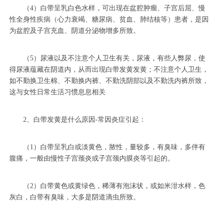
（4）白带呈乳白色水样，可出现在盆腔肿瘤、子宫后屈、慢
性全身性疾病（心力衰竭、糖尿病、贫血、肺结核等）患者，是因
为盆腔及子宫充血、阴道分泌物增多所致。
（5）尿液以及不注意个人卫生有关，尿液，有些人弊尿，使
得尿液蕴藏在阴道内，从而出现白带发黄发黄；不注意个人卫生，
如不勤换卫生棉、不勤换内裤、不勤洗阴部以及不勤洗内裤所致，
这与女性日常生活习惯息息相关
2、白带发黄是什么原因-常因炎症引起：
（1）白带呈乳白或淡黄色，脓性，量较多，有臭味，多伴有
腹痛，一般由慢性子宫颈炎或子宫颈内膜炎等引起的。
（2）白带黄色或黄绿色，稀薄有泡沫状，或如米泔水样，色
灰白，白带有臭味，大多是阴道滴虫所致。